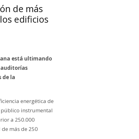
sión de más
os edificios
iana está ultimando
 auditorías
 de la
iciencia energética de
r público instrumental
rior a 250.000
il de más de 250