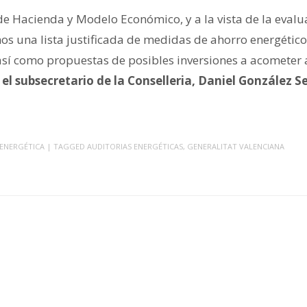
de Hacienda y Modelo Económico, y a la vista de la evalu
emos una lista justificada de medidas de ahorro energéti
 así como propuestas de posibles inversiones a acometer 
l subsecretario de la Conselleria, Daniel González Se
 ENERGÉTICA
| TAGGED
AUDITORIAS ENERGÉTICAS
,
GENERALITAT VALENCIANA