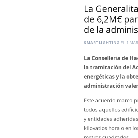
La Generalit
de 6,2M€ par
de la adminis
SMARTLIGHTING
EL
1 MAR
La Conselleria de H
la tramitación del A
energéticas y la obte
administración vale
Este acuerdo marco pr
todos aquellos edifici
y entidades adheridas
kilovatios hora o en l
metros cuadrados.