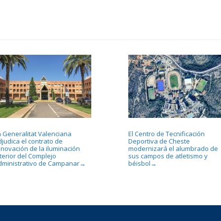
a Generalitat Valenciana
El Centro de Tecnificación
djudica el contrato de
Deportiva de Cheste
enovación de la iluminación
modernizará el alumbrado de
terior del Complejo
sus campos de atletismo y
dministrativo de Campanar
béisbol
→
→