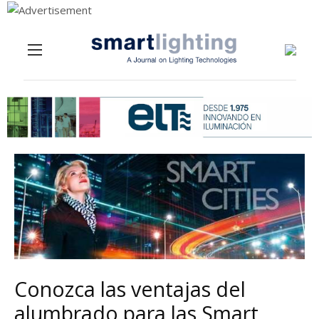
Menu
Skip to content
Conozca las ventajas del
alumbrado para las Smart