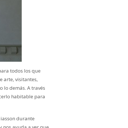
para todos los que
 arte, visitantes,
do lo demás. A través
erlo habitable para
liasson durante
y nos ayuda a ver que