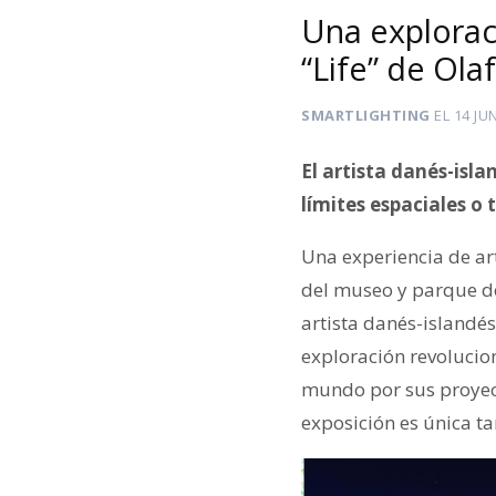
Una exploraci
“Life” de Ola
SMARTLIGHTING
EL
14 JU
El artista danés-isla
límites espaciales o
Una experiencia de art
del museo y parque de
artista danés-islandé
exploración revolucion
mundo por sus proyecto
exposición es única t