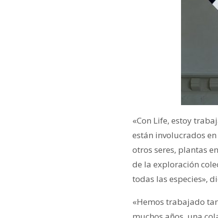
«Con Life, estoy trab
están involucrados en 
otros seres, plantas e
de la exploración col
todas las especies», d
«Hemos trabajado tant
muchos años, una col