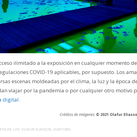
acceso ilimitado a la exposición en cualquier momento del
egulaciones COVID-19 aplicables, por supuesto. Los ama
rsas escenas moldeadas por el clima, la luz y la época d
dan viajar por la pandemia o por cualquier otro motivo
 digital.
Créditos de imágenes
:
© 2021 Olafur Elias
EYELER
,
LIFE
,
OLAFUR ELIASSON
,
ZUMTOBEL