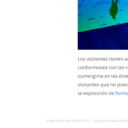
Los visitantes tienen 
conformidad con las r
sumergirse en las dive
visitantes que no pue
la exposición
de forma
PUBLICADO EN
PROYECTOS
| TAGGED
FUNDACIÓN B