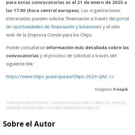
para estas convocatorias es el 21 de enero de 2025 a
las 17.00 (hora central europea).
Las organizaciones
interesadas pueden solicitar financiación a través del
portal
de oportunidades de financiación y licitaciones
y el sitio
web de la Empresa Común para los Chips.
Puede consultarse
información más detallada sobre las
convocatorias
y el proceso de solicitud a través del
siguiente link:
https://www.chips-ju.europa.eu/Chips-2024-QAC-1/
Imágenes:
Freepik
PUBLICADO EN
FOTÓNICA
| TAGGED
AYUDAS
,
CHIPS CUÁNTICOS
,
CHIPS JU
,
EMPRESA COMÚN PARA LOS CHIPS
,
SEMICONDUCTORS
,
UE
Sobre el Autor