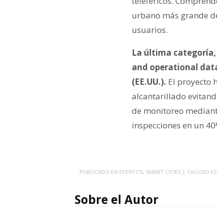
teleféricos. Comprende
urbano más grande de
usuarios.
La última categoría,
and operational data
(EE.UU.).
El proyecto 
alcantarillado evitand
de monitoreo mediante
inspecciones en un 40
PUBLICADO EN
EVENTOS
,
SMART CITIES
| TAGGED
E
Sobre el Autor