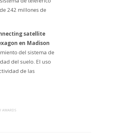
 sistema de teleférico
de 242 millones de
necting satellite
 Hexagon en Madison
imiento del sistema de
dad del suelo. El uso
tividad de las
Y AWARDS