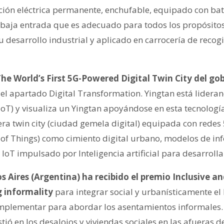
ción eléctrica permanente, enchufable, equipado con bat
baja entrada que es adecuado para todos los propósitos
 desarrollo industrial y aplicado en carrocería de recog
he World’s First 5G-Powered Digital Twin City del go
l apartado Digital Transformation. Yingtan está lideran
(IoT) y visualiza un Yingtan apoyándose en esta tecnología.
ra twin city (ciudad gemela digital) equipada con redes
of Things) como cimiento digital urbano, modelos de in
 IoT impulsado por Inteligencia artificial para desarroll
 Aires (Argentina) ha recibido el premio Inclusive an
g informality
para integrar social y urbanísticamente el 
implementar para abordar los asentamientos informales.
tió en los desalojos y viviendas sociales en las afueras d