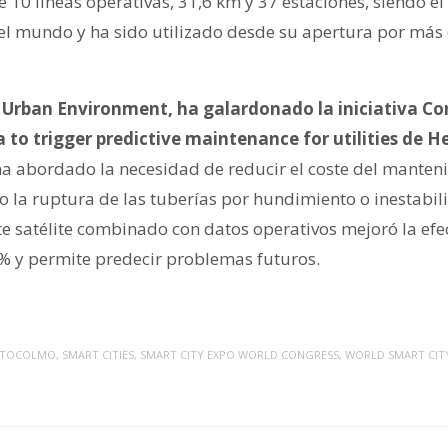
 10 líneas operativas, 31,6 km y 37 estaciones, siendo el
l mundo y ha sido utilizado desde su apertura por más 
 Urban Environment, ha galardonado la iniciativa Con
 to trigger predictive maintenance for utilities de
ha abordado la necesidad de reducir el coste del manten
o la ruptura de las tuberías por hundimiento o inestabili
 satélite combinado con datos operativos mejoró la efec
% y permite predecir problemas futuros.
STOCOLMO
,
SMART CITIES
,
SMART CITY EXPO WORLD CONGRESS
,
WORLD SMART CIT