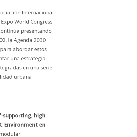
ociación Internacional
y Expo World Congress
 continúa presentando
 XXI, la Agenda 2030
o para abordar estos
tar una estrategia,
ntegradas en una serie
ilidad urbana
f-supporting, high
FCC Environment en
n modular