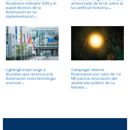
Readiness Indicator (SRI) y el
armonizado de la UE sobre la
papel decisivo de la
luz artificial nocturna
→
iluminación en su
implementación
→
LightingEurope exige a
Galapagar obtiene
Bruselas que reconozca la
financiación por valor de 1,6
iluminación como tecnología
M€ para la renovación del
esencial
alumbrado público de La
→
Navata
→