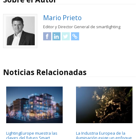
Mario Prieto
Editor y Director General de smartlighting
Facebook
LinkedIn
Twitter
URL
Noticias Relacionadas
LightingEurope muestra las
La Industria Europea de la
claves del futuro Smart
iluminación exige un enfoque