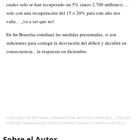
cuales solo se han recuperado un 5% (unos 2.700 millones) …
solo con una recuperación del 15 o 20% para este año nos
valía… ¡va a ser que no!
En fin Bruselas estudiará las medidas presentadas, si son
suficientes para corregir la desviación del déficit y decidirá en
consecuencia…la respuesta en diciembre.
PUBLICADO EN
EDITORIAL
,
FINANCIACIÓN
,
NEGOCIOS MERCADO
| TAGGED
EUROPA
,
FINANCIACIÓN
,
FONDOS ESTRUCTURALES
,
FONDOS EUROPEOS
Sobre el Autor