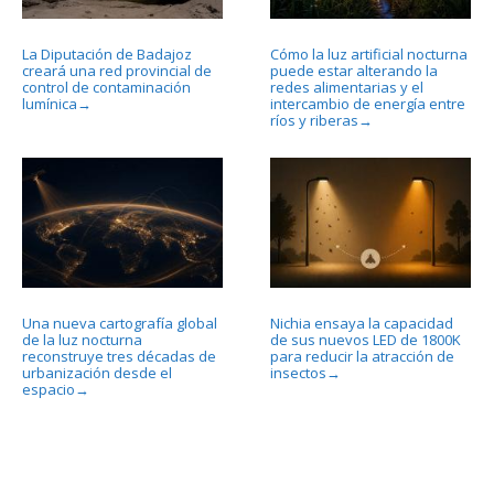
La Diputación de Badajoz
Cómo la luz artificial nocturna
creará una red provincial de
puede estar alterando la
control de contaminación
redes alimentarias y el
lumínica
intercambio de energía entre
→
ríos y riberas
→
Una nueva cartografía global
Nichia ensaya la capacidad
de la luz nocturna
de sus nuevos LED de 1800K
reconstruye tres décadas de
para reducir la atracción de
urbanización desde el
insectos
→
espacio
→