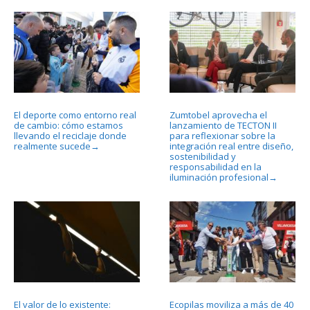
El deporte como entorno real
Zumtobel aprovecha el
de cambio: cómo estamos
lanzamiento de TECTON II
llevando el reciclaje donde
para reflexionar sobre la
realmente sucede
integración real entre diseño,
→
sostenibilidad y
responsabilidad en la
iluminación profesional
→
El valor de lo existente:
Ecopilas moviliza a más de 40