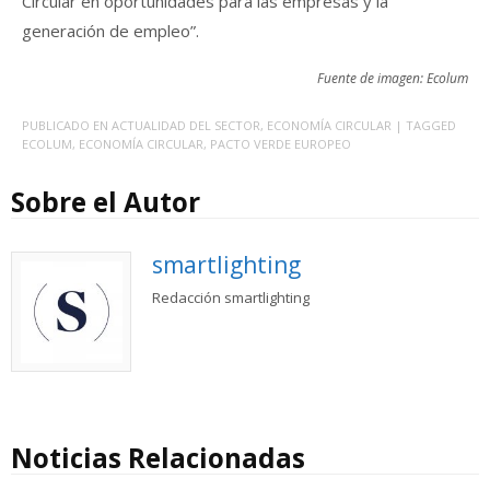
Circular en oportunidades para las empresas y la
generación de empleo”.
Fuente de imagen: Ecolum
PUBLICADO EN
ACTUALIDAD DEL SECTOR
,
ECONOMÍA CIRCULAR
| TAGGED
ECOLUM
,
ECONOMÍA CIRCULAR
,
PACTO VERDE EUROPEO
Sobre el Autor
smartlighting
Redacción smartlighting
Noticias Relacionadas