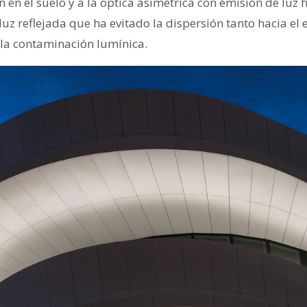
n en el suelo y a la óptica asimétrica con emisión de luz h
luz reflejada que ha evitado la dispersión tanto hacia el 
 la contaminación lumínica.