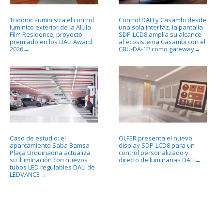
Tridonic suministra el control
Control DALI y Casambi desde
lumínico exterior de la AlUla
una sola interfaz, la pantalla
Film Residence, proyecto
SDP-LCD8 amplía su alcance
premiado en los DALI Award
al ecosistema Casambi con el
2026
CBU-DA-1P como gateway
→
→
Caso de estudio: el
OLFER presenta el nuevo
aparcamiento Saba Bamsa
display SDP-LCD8 para un
Plaça Urquinaona actualiza
control personalizado y
su iluminación con nuevos
directo de luminarias DALI
→
tubos LED regulables DALI de
LEDVANCE
→