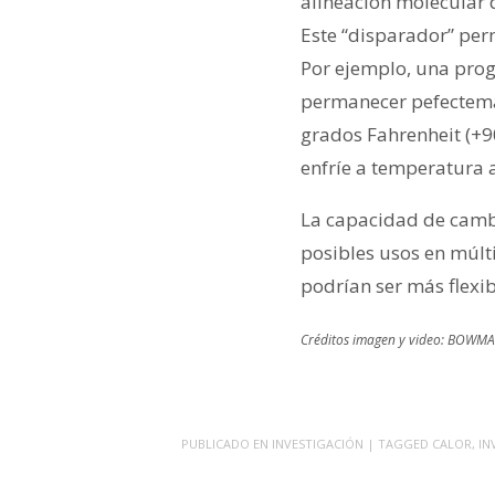
alineación molecular 
Este “disparador” per
Por ejemplo, una pro
permanecer pefectema
grados Fahrenheit (+90
enfríe a temperatura
La capacidad de cambi
posibles usos en múlt
podrían ser más flexi
Créditos imagen y video: BOW
PUBLICADO EN
INVESTIGACIÓN
| TAGGED
CALOR
,
IN