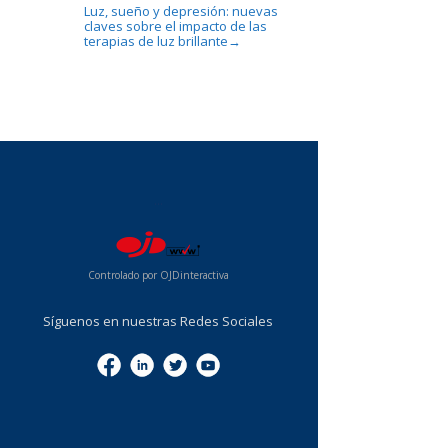
Luz, sueño y depresión: nuevas
claves sobre el impacto de las
terapias de luz brillante
→
...
Controlado por OJDinteractiva
Síguenos en nuestras Redes Sociales