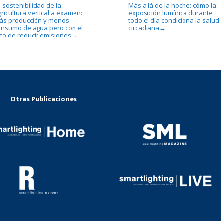
 sostenibilidad de la
Más allá de la noche: cómo la
ricultura vertical a examen:
exposición lumínica durante
ás producción y menos
todo el día condiciona la salud
onsumo de agua pero con el
circadiana
→
eto de reducir emisiones
→
Otras Publicaciones
...