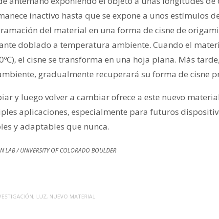
de antemano exponiendo el objeto a unas longitudes de 
manece inactivo hasta que se expone a unos estímulos d
gramación del material en una forma de cisne de origam
nte doblado a temperatura ambiente. Cuando el materia
ºC), el cisne se transforma en una hoja plana. Más tarde
 ambiente, gradualmente recuperará su forma de cisne 
ar y luego volver a cambiar ofrece a este nuevo materi
iples aplicaciones, especialmente para futuros disposit
bles y adaptables que nunca.
MAN LAB / UNIVERSITY OF COLORADO BOULDER
VESTIGACIÓN
,
LUZ
,
NUEVO MATERIAL