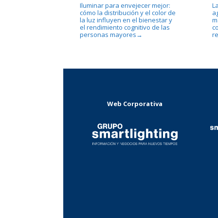
Iluminar para envejecer mejor:
La
cómo la distribución y el color de
ag
la luz influyen en el bienestar y
m
el rendimiento cognitivo de las
c
personas mayores
r
→
Web Corporativa