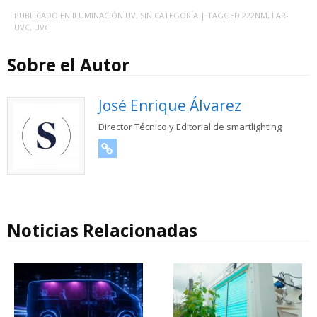
PUBLICADO EN
ILUMINACIÓN UV
,
SIN CATEGORÍA
| TAGGED
222NM
,
FAR-
UVC
,
UVC
Sobre el Autor
José Enrique Álvarez
Director Técnico y Editorial de smartlighting
URL
Noticias Relacionadas