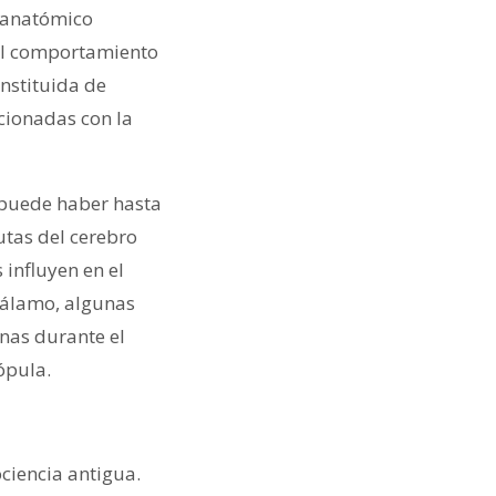
o anatómico
 el comportamiento
nstituida de
cionadas con la
 puede haber hasta
utas del cerebro
influyen en el
tálamo, algunas
nas durante el
ópula.
ciencia antigua.