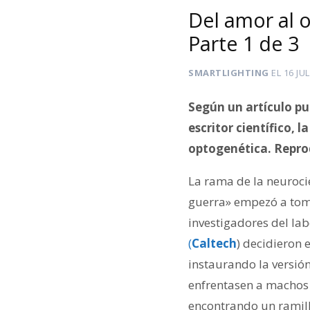
Del amor al o
Parte 1 de 3
SMARTLIGHTING
EL
16 JU
Según un artículo
pu
escritor científico, la
optogenética. Reprod
La rama de la neuroci
guerra» empezó a toma
investigadores del la
(
Caltech
) decidieron 
instaurando la versió
enfrentasen a machos 
encontrando un ramill