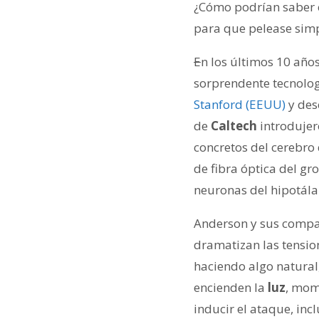
¿Cómo podrían saber 
para que pelease sim
E
n los últimos 10 año
sorprendente tecnolo
Stanford (EEUU)
y des
de
Caltech
introdujer
concretos del cerebro
de fibra óptica del gr
neuronas del hipotál
Anderson y sus compa
dramatizan las tensio
haciendo algo natural
encienden la
luz
, mome
inducir el ataque, inc