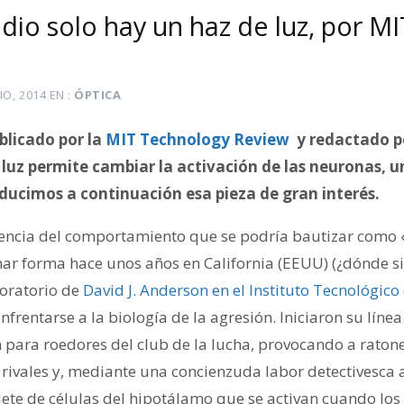
dio solo hay un haz de luz, por M
LIO, 2014
EN
ÓPTICA
blicado por la
MIT Technology Review
y redactado po
 luz
permite cambiar la activación de las neuronas, u
ucimos a continuación esa pieza de gran interés.
encia del comportamiento que se podría bautizar como «
r forma hace unos años en California (EEUU) (¿dónde si
boratorio de
David J. Anderson en el Instituto Tecnológico
enfrentarse a la biología de la agresión. Iniciaron su líne
n para roedores del club de la lucha, provocando a rato
rivales y, mediante una concienzuda labor detectivesca a
ete de células del hipotálamo que se activan cuando los