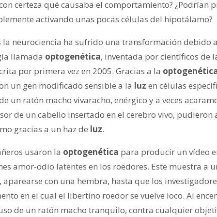
con certeza qué causaba el comportamiento? ¿Podrían p
plemente activando unas pocas células del hipotálamo?
s la neurociencia ha sufrido una transformación debido a
gía llamada
optogenética
, inventada por científicos de 
crita por primera vez en 2005. Gracias a la
optogenétic
on un gen modificado sensible a la
luz
en células específ
 de un ratón macho vivaracho, enérgico y a veces acaram
osor de un cabello insertado en el cerebro vivo, pudieron
amo gracias a un haz de
luz
.
ñeros usaron la
optogenética
para producir un vídeo e
nes amor-odio latentes en los roedores. Este muestra a 
, aparearse con una hembra, hasta que los investigador
nto en el cual el libertino roedor se vuelve loco. Al ence
luso de un ratón macho tranquilo, contra cualquier objet