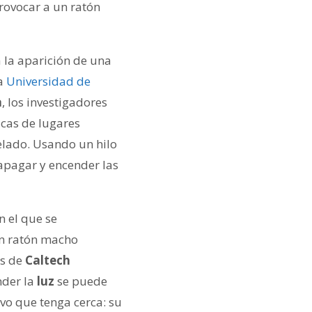
rovocar a un ratón
 la aparición de una
la
Universidad de
a
, los investigadores
icas de lugares
elado. Usando un hilo
 apagar y encender las
n el que se
un ratón macho
es de
Caltech
nder la
luz
se puede
ivo que tenga cerca: su