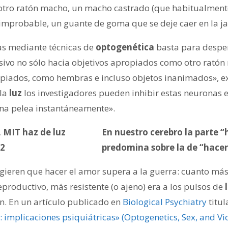
 otro ratón macho, un macho castrado (que habitualment
mprobable, un guante de goma que se deje caer en la ja
as mediante técnicas de
optogenética
basta para despe
ivo no sólo hacia objetivos apropiados como otro ratón
opiados, como hembras e incluso objetos inanimados», e
 la
luz
los investigadores pueden inhibir estas neuronas
na pelea instantáneamente».
En nuestro cerebro la parte “
predomina sobre la de “hacer
ugieren que hacer el amor supera a la guerra: cuanto más
productivo, más resistente (o ajeno) era a los pulsos de
n. En un artículo publicado en
Biological Psychiatry
titu
o: implicaciones psiquiátricas» (Optogenetics, Sex, and Vio