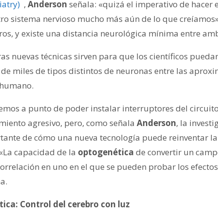
iatry)
,
Anderson
señala: «quizá el imperativo de hacer 
tro sistema nervioso mucho más aún de lo que creíamos»
s, y existe una distancia neurológica mínima entre am
ras nuevas técnicas sirven para que los científicos pued
n de miles de tipos distintos de neuronas entre las apr
o humano.
emos a punto de poder instalar interruptores del circuit
miento agresivo, pero, como señala
Anderson
, la invest
tante de cómo una nueva tecnología puede reinventar la
. «La capacidad de la
optogenética
de convertir un camp
orrelación en uno en el que se pueden probar los efectos
a.
ca: Control del cerebro con luz