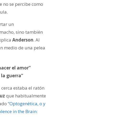
e no se percibe como
ula.
rtar un
 macho, sino también
xplica
Anderson
. Al
 en medio de una pelea
hacer el amor”
 la guerra”
 cerca estaba el ratón
luz
que habitualmente
lado
“Optogenética, o y
lence in the Brain: