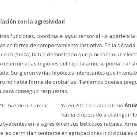
elación con la agresividad
tras funciones, coordina el
input
sensorial -la apariencia 
as en forma de comportamiento instintivo. En la década 
Zurich (Suiza) había demostrado que pinchando un electr
 determinadas regiones del hipotálamo, se podía transf
luda. Surgieron varias hipótesis interesantes que intenta
ero no había forma de probarlas. Teníamos buenas pregu
a para conseguir respuestas.
Ya en 2010 el Laboratorio
And
había empezado a distinguir l
subyacentes en la agresión en sus belicosos ratones. Arm
e les permitían centrarse en agrupaciones individuales d