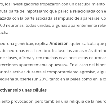
bro, los investigadores tropezaron con un descubrimient
nuta parte del hipotálamo que parecía relacionada con
lazada con la parte asociada al impulso de aparearse. Co
0 neuronas, todas unidas, algunas aparentemente rela
lucha.
neurona genérica», explica
Anderson
, quien calcula que
s de neuronas en el cerebro. Incluso las zonas más dimin
de clases, afirma y «en muchas ocasiones estas neuronas 
recciones aparentemente opuestas». En el caso del hipo
r más activas durante el comportamiento agresivo, algu
queña subserie (un 20%) tanto en la pelea como en la c
tivar solo unas células
iento provocador, pero también una reliquia de la neuro