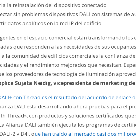
ia la reinstalación del dispositivo conectado
ctar sin problemas dispositivos DALI con sistemas de 
ir datos analíticos en la red IP del edificio
igentes en el espacio comercial están transformando los e
adas que responden a las necesidades de sus ocupantes
a a la comunidad de edificios comerciales la confianza d
acidades y el rendimiento mejorados que necesitan. Espe
ue los proveedores de tecnología de iluminación aprovec
xplica Sujata Neidig, vicepresidenta de marketing de
DALI+ con Thread es el resultado del acuerdo de enlace d
ianza DALI está desarrollando ahora pruebas para el p
ith Thread», con productos y soluciones certificados que
 La Alianza DALI también ejecuta los programas de certif
DALI-2 y D4i, q
ue han traído al mercado casi dos mil pro