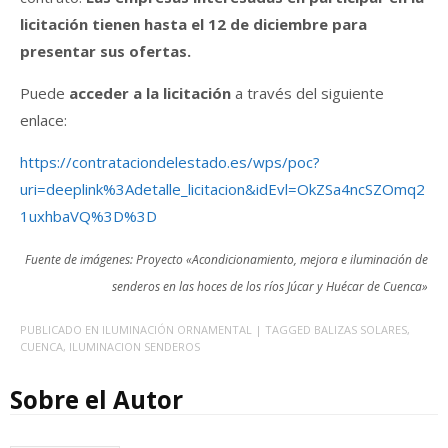
licitación tienen hasta el 12 de diciembre para
presentar sus ofertas.
Puede
acceder a la licitación
a través del siguiente
enlace:
https://contrataciondelestado.es/wps/poc?
uri=deeplink%3Adetalle_licitacion&idEvl=OkZSa4ncSZOmq2
1uxhbaVQ%3D%3D
Fuente de imágenes: Proyecto «Acondicionamiento, mejora e iluminación de
senderos en las hoces de los ríos Júcar y Huécar de Cuenca»
PUBLICADO EN
ILUMINACIÓN ORNAMENTAL
| TAGGED
BALIZAS SOLARES
,
CUENCA
,
ILUMINACION SENDEROS
Sobre el Autor