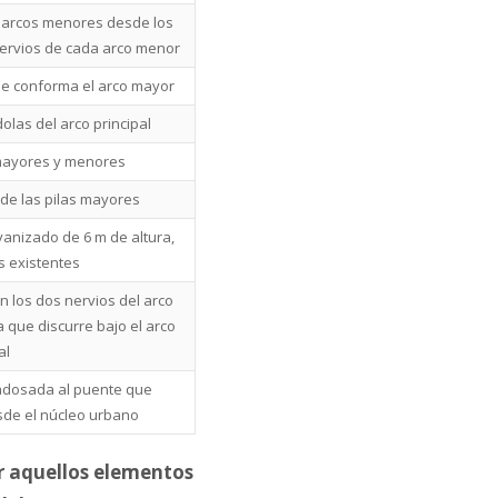
os arcos menores desde los
ervios de cada arco menor
ue conforma el arco mayor
dolas del arco principal
 mayores y menores
 de las pilas mayores
anizado de 6 m de altura,
as existentes
 los dos nervios del arco
a que discurre bajo el arco
al
 adosada al puente que
sde el núcleo urbano
ar aquellos elementos