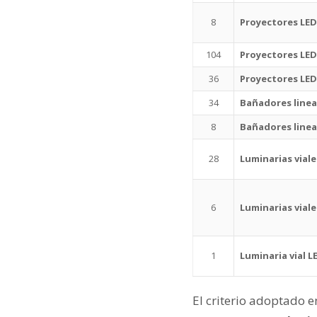
8
Proyectores LE
104
Proyectores LED
36
Proyectores LED
34
Bañadores linea
8
Bañadores linea
28
Luminarias viale
6
Luminarias vial
1
Luminaria vial 
El criterio adoptado e