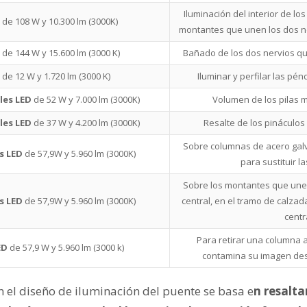
Iluminación del interior de l
D
de 108 W y 10.300 lm (3000K)
montantes que unen los dos n
de 144 W y 15.600 lm (3000 K)
Bañado de los dos nervios q
de 12 W y 1.720 lm (3000 K)
Iluminar y perfilar las pén
les LED
de 52 W y 7.000 lm (3000K)
Volumen de los pilas
les LED
de 37 W y 4.200 lm (3000K)
Resalte de los pináculos
Sobre columnas de acero galv
s LED
de 57,9W y 5.960 lm (3000K)
para sustituir l
Sobre los montantes que unen
es LED
de 57,9W y 5.960 lm (3000K)
central, en el tramo de calzad
centr
Para retirar una columna
LED
de 57,9 W y 5.960 lm (3000 k)
contamina su imagen de
n el diseño de iluminación del puente se basa e
n resalt