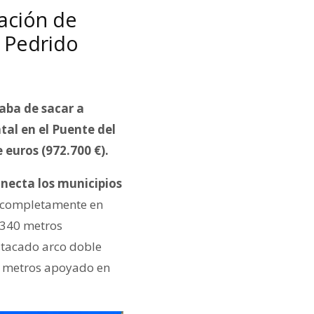
lación de
 Pedrido
caba de sacar a
al en el Puente del
 euros (972.700 €).
onecta los municipios
o completamente en
 340 metros
stacado arco doble
2 metros apoyado en