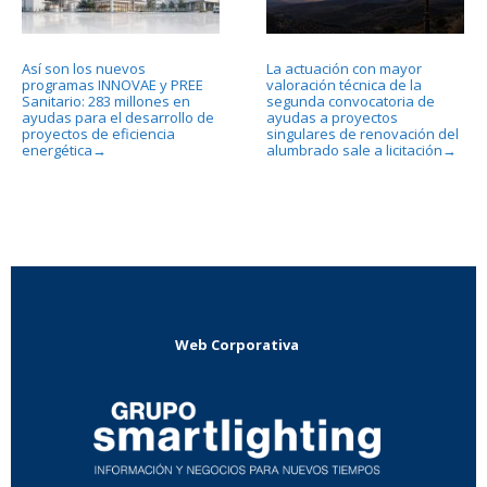
Así son los nuevos
La actuación con mayor
programas INNOVAE y PREE
valoración técnica de la
Sanitario: 283 millones en
segunda convocatoria de
ayudas para el desarrollo de
ayudas a proyectos
proyectos de eficiencia
singulares de renovación del
energética
alumbrado sale a licitación
→
→
Web Corporativa