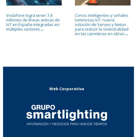
Vodafone logra tener 7,4
Conos inteligentes y señales
millones de líneas activas de
luminosas IoT: nueva
IoT en España integradas en
solución de Serveo y Netun
múltiples sectores
para reducir la siniestralidad
→
en las carreteras en obras
→
Web Corporativa