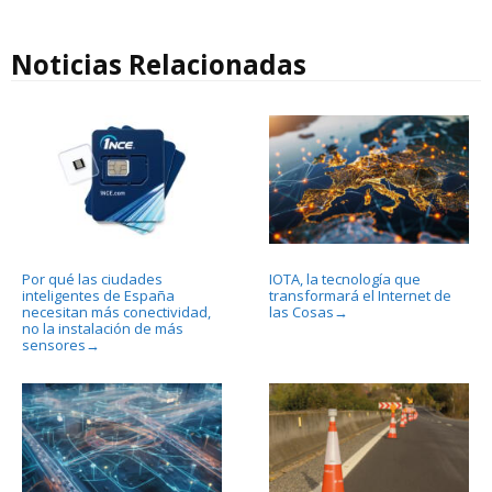
Noticias Relacionadas
Por qué las ciudades
IOTA, la tecnología que
inteligentes de España
transformará el Internet de
necesitan más conectividad,
las Cosas
→
no la instalación de más
sensores
→