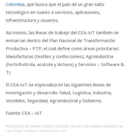
Colombia
, que busca que el país dé un gran salto
tecnológico en cuanto a servicios, aplicaciones,
infraestructura y usuarios.
Así mismo, las líneas de trabajo del CEA-IoT también se
enmarcan dentro del Plan Nacional de Transformación
Productiva – PTP, el cual define como áreas prioritarias:
Manufacturas (textiles y confecciones), Agroindustria
(hortofrutícola, acuícola y lácteos) y Servicios – Software &
TI.
El CEA-IoT se especializa en las siguientes líneas de
investigación y desarrollo: Salud, Logística, Industria,
Vestibles, Seguridad, Agroindustrial y Gobierno.
Fuente: CEA – IoT
PUBLICADO EN
SMART CITIES
| TAGGED
CEA-IOT
,
COLOMBIA
,
INTERNET DE
LAS COSAS
,
LÍDERES
,
TECNOLOGÍA
,
TIC