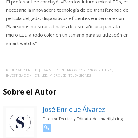
El profesor Lee concluyó: «Para los futuros microLEDs, es
necesaria la innovadora tecnología de de transferencia de
película delgada, dispositivos eficientes e interconexión.
Planeamos mostrar a finales de este año una pantalla
micro LED a todo color en un tamaño para su utlización en
smart watchs“.
PUBLICADO EN
LED
| TAGGED
CIENTÍFICOS
,
COREANOS
,
FUTURO
,
INVESTIGACIÓN
,
IOT
,
LED
,
MICROLED
,
TELEVISIONES
Sobre el Autor
José Enrique Álvarez
Director Técnico y Editorial de smartlighting
URL