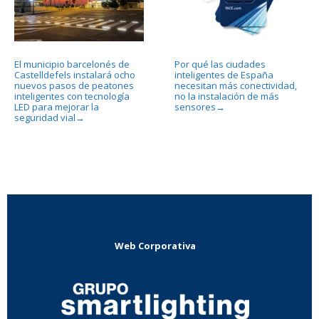
El municipio barcelonés de
Por qué las ciudades
Castelldefels instalará ocho
inteligentes de España
nuevos pasos de peatones
necesitan más conectividad,
inteligentes con tecnología
no la instalación de más
LED para mejorar la
sensores
→
seguridad vial
→
Web Corporativa