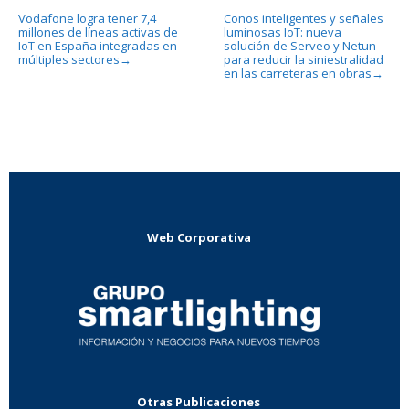
Vodafone logra tener 7,4
Conos inteligentes y señales
millones de líneas activas de
luminosas IoT: nueva
IoT en España integradas en
solución de Serveo y Netun
múltiples sectores
para reducir la siniestralidad
→
en las carreteras en obras
→
Web Corporativa
Otras Publicaciones