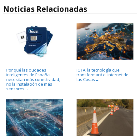
Noticias Relacionadas
Por qué las ciudades
IOTA, la tecnología que
inteligentes de España
transformará el Internet de
necesitan más conectividad,
las Cosas
→
no la instalación de más
sensores
→