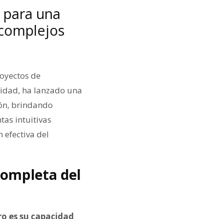
 para una
 complejos
royectos de
jidad, ha lanzado una
ión, brindando
as intuitivas
 efectiva del
completa del
ro es su capacidad