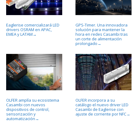
Eaglerise comercializará LED
GPS-Timer. Una innovadora
drivers OSRAM en APAC,
solución para mantener la
EMEA y LATAM
hora en redes Casambi tras
→
un corte de alimentación
prolongado
→
OLFER amplía su ecosistema
OLFER incorpora a su
Casambi con nuevos
catálogo el nuevo driver LED
dispositivos de control,
Casambi de Eaglerise con
sensorización y
ajuste de corriente por NFC
→
automatización
→