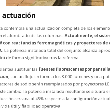
a actuación
sta contempla una actualización completa de los elemento
an el alumbrado de las columnas
. Actualmente, el sis
W con reactancias ferromagnéticas y proyectores de 
W,
. La potencia instalada total del conjunto alcanza ap
irá de forma significativa tras la reforma.
lantea sustituir las
fuentes fluorescentes por pantall
ción,
con un flujo en torno a los 3.000 lúmenes y una po
ectores de sodio serán reemplazados por proyectores L
te cambio, la potencia instalada resultante se situará e
ucción cercana al 45% respecto a la configuración actua
vida útil y fiabilidad operativa.