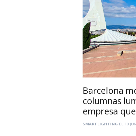
Barcelona mo
columnas lum
empresa que 
SMARTLIGHTING
EL
10 JU