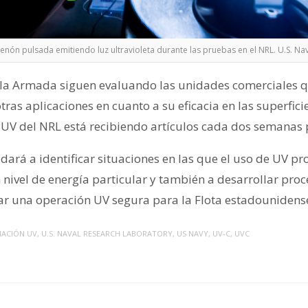
nón pulsada emitiendo luz ultravioleta durante las pruebas en el NRL. U.S. Na
 la Armada siguen evaluando las unidades comerciales qu
otras aplicaciones en cuanto a su eficacia en las superfici
UV del NRL está recibiendo artículos cada dos semanas 
dará a identificar situaciones en las que el uso de UV pr
n nivel de energía particular y también a desarrollar pr
ar una operación UV segura para la Flota estadounidens
IACIÓN UV
,
U.S. NAVAL RESEARCH LABORATORY
,
US NAVY
,
UV-C
,
UVC