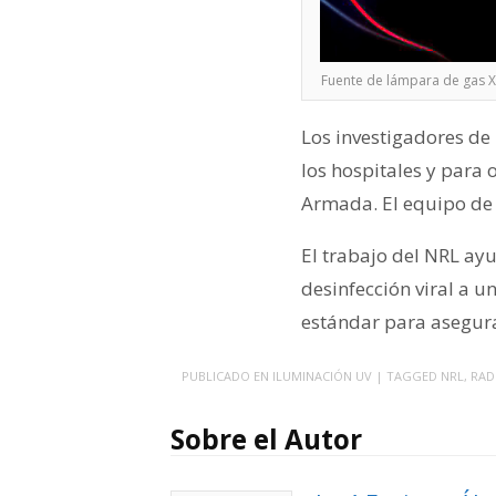
Fuente de lámpara de gas Xe
Los investigadores de
los hospitales y para 
Armada. El equipo de 
El trabajo del NRL ayu
desinfección viral a u
estándar para asegur
PUBLICADO EN
ILUMINACIÓN UV
| TAGGED
NRL
,
RAD
Sobre el Autor