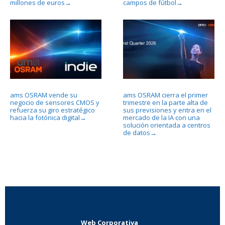
millones de euros
campos de fútbol
→
→
ams OSRAM vende su
ams OSRAM cierra el primer
negocio de sensores CMOS y
trimestre en la parte alta de
refuerza su giro estratégico
sus previsiones y entra en el
hacia la fotónica digital
mercado de la IA con una
→
solución orientada a centros
de datos
→
Web Corporativa