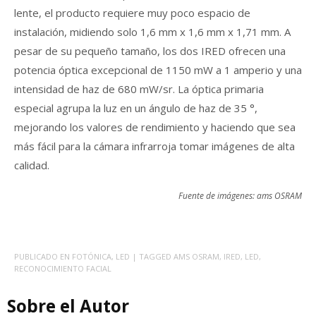
lente, el producto requiere muy poco espacio de
instalación, midiendo solo 1,6 mm x 1,6 mm x 1,71 mm. A
pesar de su pequeño tamaño, los dos IRED ofrecen una
potencia óptica excepcional de 1150 mW a 1 amperio y una
intensidad de haz de 680 mW/sr. La óptica primaria
especial agrupa la luz en un ángulo de haz de 35 °,
mejorando los valores de rendimiento y haciendo que sea
más fácil para la cámara infrarroja tomar imágenes de alta
calidad.
Fuente de imágenes: ams OSRAM
PUBLICADO EN
FOTÓNICA
,
LED
| TAGGED
AMS OSRAM
,
IRED
,
LED
,
RECONOCIMIENTO FACIAL
Sobre el Autor