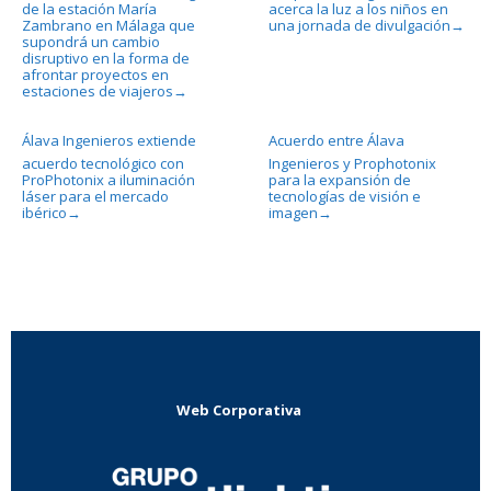
de la estación María
acerca la luz a los niños en
Zambrano en Málaga que
una jornada de divulgación
→
supondrá un cambio
disruptivo en la forma de
afrontar proyectos en
estaciones de viajeros
→
Álava Ingenieros extiende
Acuerdo entre Álava
acuerdo tecnológico con
Ingenieros y Prophotonix
ProPhotonix a iluminación
para la expansión de
láser para el mercado
tecnologías de visión e
ibérico
imagen
→
→
Web Corporativa