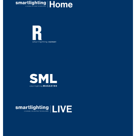
...
...