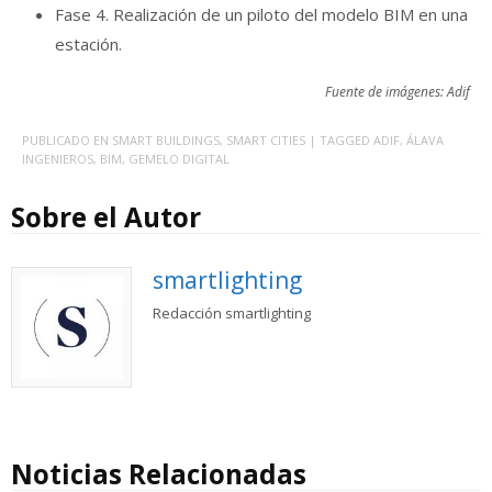
Fase 4. Realización de un piloto del modelo BIM en una
estación.
Fuente de imágenes: Adif
PUBLICADO EN
SMART BUILDINGS
,
SMART CITIES
| TAGGED
ADIF
,
ÁLAVA
INGENIEROS
,
BIM
,
GEMELO DIGITAL
Sobre el Autor
smartlighting
Redacción smartlighting
Noticias Relacionadas