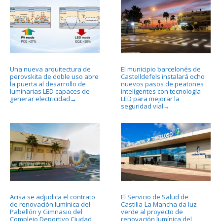
Una nueva arquitectura de
El municipio barcelonés de
perovskita de doble uso abre
Castelldefels instalará ocho
la puerta al desarrollo de
nuevos pasos de peatones
luminarias LED capaces de
inteligentes con tecnología
generar electricidad
LED para mejorar la
→
seguridad vial
→
Acisa se adjudica el contrato
El Servicio de Salud de
de renovación lumínica del
Castilla-La Mancha da luz
Pabellón y Gimnasio del
verde al proyecto de
Complejo Deportivo Ciudad
renovación lumínica del