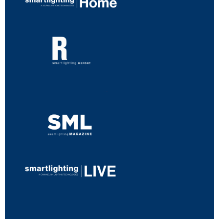
...
...