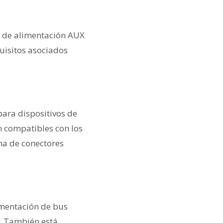
e de alimentación AUX
quisitos asociados
ara dispositivos de
n compatibles con los
ma de conectores
limentación de bus
0. También está