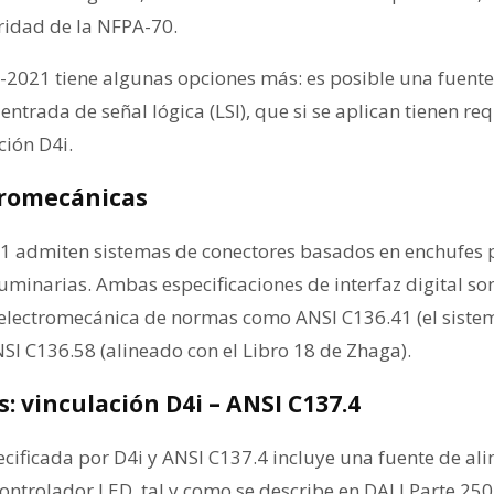
uridad de la NFPA-70.
2021 tiene algunas opciones más: es posible una fuent
ntrada de señal lógica (LSI), que si se aplican tienen re
ción D4i.
tromecánicas
1 admiten sistemas de conectores basados en enchufes p
uminarias. Ambas especificaciones de interfaz digital so
z electromecánica de normas como ANSI C136.41 (el siste
SI C136.58 (alineado con el Libro 18 de Zhaga).
s: vinculación D4i – ANSI C137.4
pecificada por D4i y ANSI C137.4 incluye una fuente de a
controlador LED, tal y como se describe en DALI Parte 25