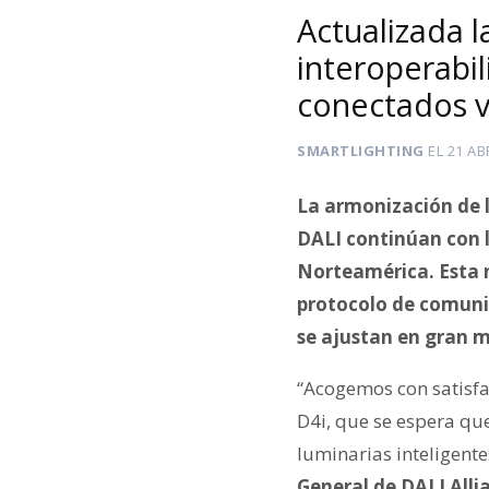
Actualizada 
interoperabil
conectados v
SMARTLIGHTING
EL
21 AB
La armonización de l
DALI continúan con l
Norteamérica. Esta n
protocolo de comunic
se ajustan en gran me
“Acogemos con satisfa
D4i, que se espera qu
luminarias inteligente
General de DALI Alli