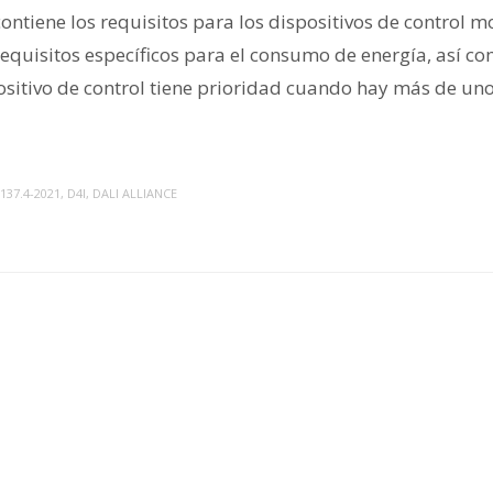
ontiene los requisitos para los dispositivos de control m
 requisitos específicos para el consumo de energía, así
ositivo de control tiene prioridad cuando hay más de uno
137.4-2021
,
D4I
,
DALI ALLIANCE