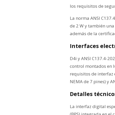
los requisitos de seg
La norma ANSI C137.4-
de 2 W y también una e
además de la certifica
Interfaces elec
D4i y ANSI C137.4-202
control montados en l
requisitos de interfa
NEMA de 7 pines) y AN
Detalles técnico
La interfaz digital es
(BPS) integrada en el 