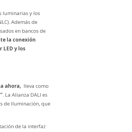
s luminarias y los
 (NLC). Además de
basados en bancos de
te la conexión
r LED y los
da ahora,
lleva como
I
”
. La Alianza DALI es
s de Iluminación, que
ación de la interfaz