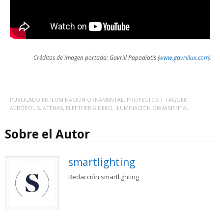
Créditos de imagen portada: Gavriil Papadiotis (
www.gavriilux.com
)
PUBLICADO EN
ILUMINACIÓN ORNAMENTAL
,
PROYECTOS
| TAGGED
ACRÓPOLIS
,
ATENAS
,
ELEFTHERIA DEKO
,
ILUMINACIÓN ORNAMENTAL
Sobre el Autor
smartlighting
Redacción smartlighting