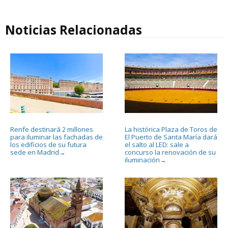
Noticias Relacionadas
Renfe destinará 2 millones
La histórica Plaza de Toros de
para iluminar las fachadas de
El Puerto de Santa María dará
los edificios de su futura
el salto al LED: sale a
sede en Madrid
concurso la renovación de su
→
iluminación
→