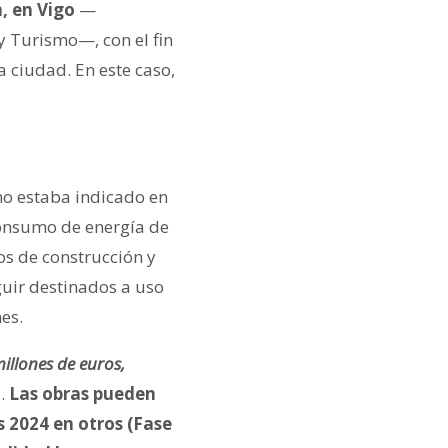
n, en Vigo
—
y Turismo—, con el fin
a ciudad. En este caso,
mo estaba indicado en
consumo de energía de
os de construcción y
guir destinados a uso
es.
illones de euros,
a.
Las obras pueden
s 2024 en otros (Fase