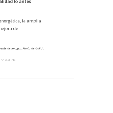
alidad lo antes
energética, la amplia
mejora de
uente de imagen: Xunta de Galicia
 DE GALICIA