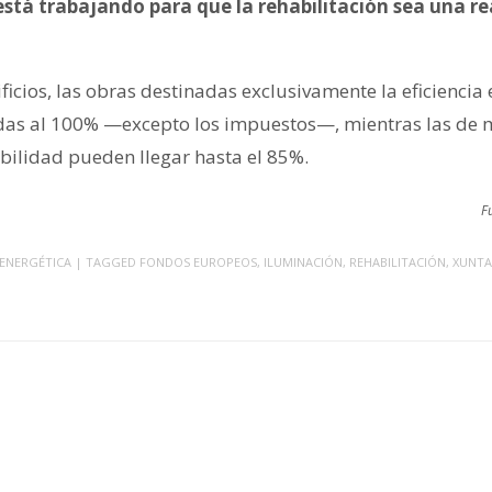
está trabajando para que la rehabilitación sea una re
ficios, las obras destinadas exclusivamente la eficiencia 
adas al 100% —excepto los impuestos—, mientras las de 
ibilidad pueden llegar hasta el 85%.
F
 ENERGÉTICA
| TAGGED
FONDOS EUROPEOS
,
ILUMINACIÓN
,
REHABILITACIÓN
,
XUNTA