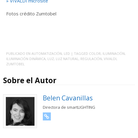
» VIVALDI microsite
Fotos crédito Zumtobel
PUBLICADO EN
AUTOMATIZACIÓN
,
LED
| TAGGED
COLOR
,
ILUMINACIÓN
,
ILUMINACIÓN DINÁMICA
,
LUZ
,
LUZ NATURAL
,
REGULACIÓN
,
VIVALDI
,
ZUMTOBEL
Sobre el Autor
Belen Cavanillas
Directora de smartLIGHTING
URL