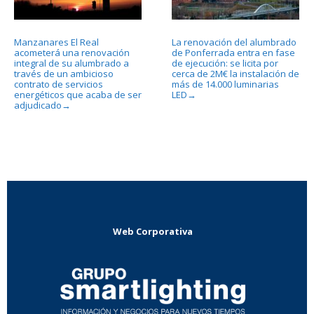
Manzanares El Real
La renovación del alumbrado
acometerá una renovación
de Ponferrada entra en fase
integral de su alumbrado a
de ejecución: se licita por
través de un ambicioso
cerca de 2M€ la instalación de
contrato de servicios
más de 14.000 luminarias
energéticos que acaba de ser
LED
→
adjudicado
→
Web Corporativa