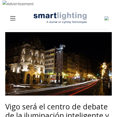
Menu
Skip to content
Vigo será el centro de debate
de la iluminación inteligente y