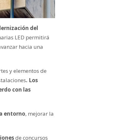
ernización del
narias LED permitirá
 avanzar hacia una
rtes y elementos de
stalaciones
. Los
erdo con las
da entorno
, mejorar la
ciones
de concursos