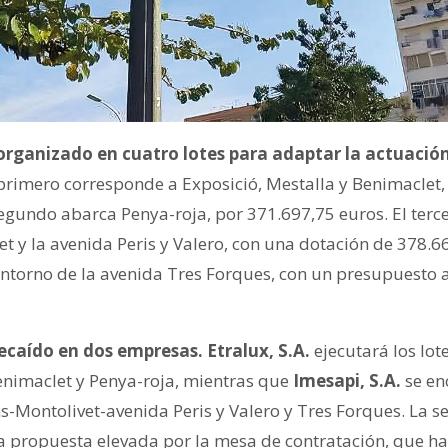
rganizado en cuatro lotes para adaptar la actuación
primero corresponde a Exposició, Mestalla y Benimaclet,
egundo abarca Penya-roja, por 371.697,75 euros. El terce
t y la avenida Peris y Valero, con una dotación de 378.66
l entorno de la avenida Tres Forques, con un presupuesto
ecaído en dos empresas. Etralux, S.A.
ejecutará los lo
enimaclet y Penya-roja, mientras que
Imesapi, S.A.
se en
-Montolivet-avenida Peris y Valero y Tres Forques. La se
la propuesta elevada por la mesa de contratación, que ha