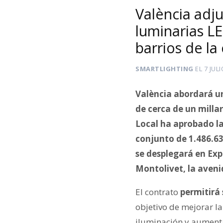
València adju
luminarias L
barrios de la
SMARTLIGHTING
EL
7 JULI
València abordará un
de cerca de un millar
Local ha aprobado la
conjunto de 1.486.63
se desplegará en Exp
Montolivet, la avenid
El contrato
permitirá
objetivo de mejorar la
iluminación y aumentar