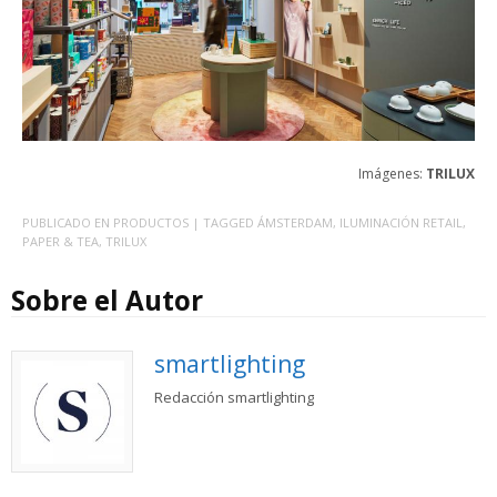
Imágenes:
TRILUX
PUBLICADO EN
PRODUCTOS
| TAGGED
ÁMSTERDAM
,
ILUMINACIÓN RETAIL
,
PAPER & TEA
,
TRILUX
Sobre el Autor
smartlighting
Redacción smartlighting