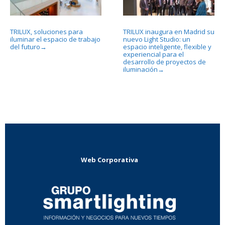
TRILUX, soluciones para
TRILUX inaugura en Madrid su
iluminar el espacio de trabajo
nuevo Light Studio: un
del futuro
espacio inteligente, flexible y
→
experiencial para el
desarrollo de proyectos de
iluminación
→
Web Corporativa