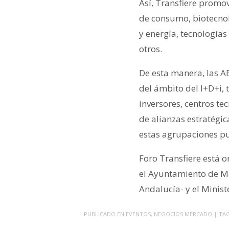
Así, Transfiere prom
de consumo, biotecnol
y energía, tecnologías
otros.
De esta manera, las AE
del ámbito del I+D+i,
inversores, centros te
de alianzas estratégic
estas agrupaciones pu
Foro Transfiere está 
el Ayuntamiento de Má
Andalucía- y el Minist
PUBLICADO EN
EVENTOS
,
NEGOCIOS MERCADO
| TA