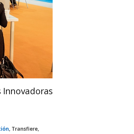
s Innovadoras
ción
, Transfiere,