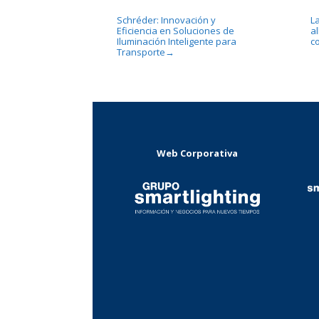
Schréder: Innovación y
L
Eficiencia en Soluciones de
al
Iluminación Inteligente para
c
Transporte
→
Web Corporativa