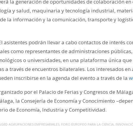
overá la generación de oportunidades de colaboración e
ogía y salud, maquinaria y tecnología industrial, mate
 de la información y la comunicación, transporte y logísti
I asistentes podrán llevar a cabo contactos de interés co
 tales como representantes de administraciones públicas
cnológicos o universidades, en una plataforma única que 
as a través de encuentros bilaterales. Los interesados en 
eden inscribirse en la agenda del evento a través de la
w
organizado por el Palacio de Ferias y Congresos de Mála
laga, la Consejería de Economía y Conocimiento –depend
erio de Economía, Industria y Competitividad.
GGED
AGRUPACIONES EMPRESARIALES
,
FORO EUROPEO PARA LA CIENCIA
,
INNOVACI