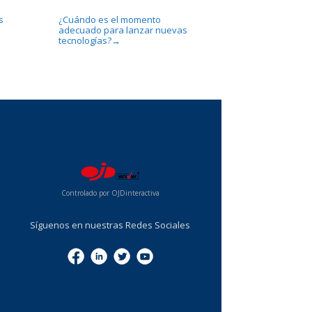
s
¿Cuándo es el momento
adecuado para lanzar nuevas
tecnologías?
→
...
Controlado por OJDinteractiva
Síguenos en nuestras Redes Sociales