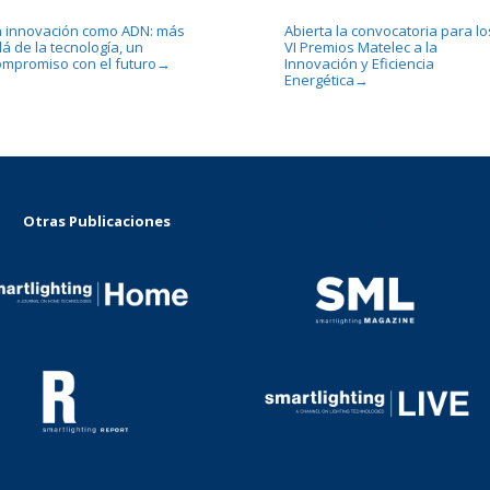
a innovación como ADN: más
Abierta la convocatoria para lo
lá de la tecnología, un
VI Premios Matelec a la
ompromiso con el futuro
Innovación y Eficiencia
→
Energética
→
Otras Publicaciones
...