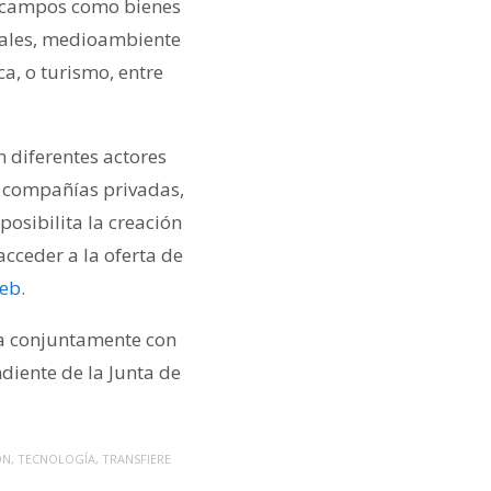
n campos como bienes
riales, medioambiente
ca, o turismo, entre
n diferentes actores
, compañías privadas,
posibilita la creación
acceder a la oferta de
eb.
ga conjuntamente con
iente de la Junta de
ÓN
,
TECNOLOGÍA
,
TRANSFIERE