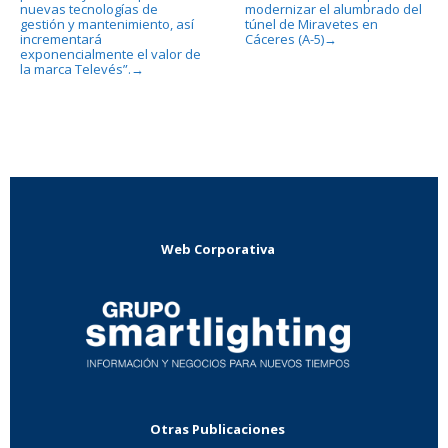
nuevas tecnologías de
modernizar el alumbrado del
gestión y mantenimiento, así
túnel de Miravetes en
incrementará
Cáceres (A-5)
→
exponencialmente el valor de
la marca Televés”.
→
Web Corporativa
Otras Publicaciones