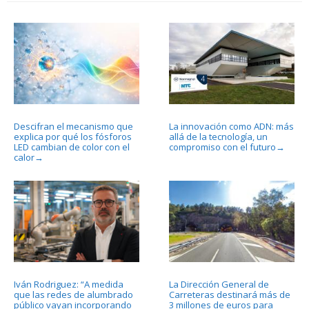
Descifran el mecanismo que
La innovación como ADN: más
explica por qué los fósforos
allá de la tecnología, un
LED cambian de color con el
compromiso con el futuro
→
calor
→
Iván Rodriguez: “A medida
La Dirección General de
que las redes de alumbrado
Carreteras destinará más de
público vayan incorporando
3 millones de euros para