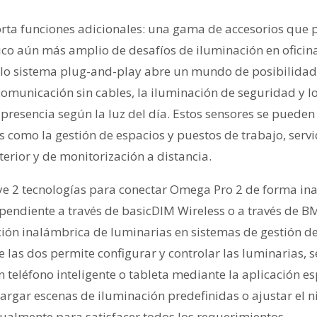
orta funciones adicionales: una gama de accesorios qu
ico aún más amplio de desafíos de iluminación en oficina
illo sistema plug-and-play abre un mundo de posibilidad
comunicación sin cables, la iluminación de seguridad y l
 presencia según la luz del día. Estos sensores se pueden 
les como la gestión de espacios y puestos de trabajo, servi
erior y de monitorización a distancia.
uye 2 tecnologías para conectar Omega Pro 2 de forma in
endiente a través de basicDIM Wireless o a través de BMl
ión inalámbrica de luminarias en sistemas de gestión de 
 las dos permite configurar y controlar las luminarias, s
 teléfono inteligente o tableta mediante la aplicación e
argar escenas de iluminación predefinidas o ajustar el n
nualmente para satisfacer todos los requerimientos.