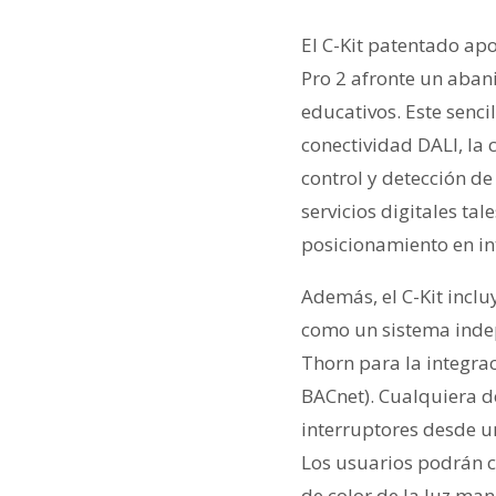
El C-Kit patentado ap
Pro 2 afronte un aban
educativos. Este senc
conectividad DALI, la 
control y detección de
servicios digitales ta
posicionamiento en int
Además, el C-Kit incl
como un sistema indep
Thorn para la integrac
BACnet). Cualquiera de
interruptores desde un
Los usuarios podrán c
de color de la luz ma