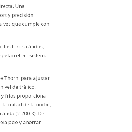
irecta. Una
rt y precisión,
la vez que cumple con
 los tonos cálidos,
spetan el ecosistema
e Thorn, para ajustar
ivel de tráfico.
 y fríos proporciona
 la mitad de la noche,
cálida (2.200 K). De
relajado y ahorrar