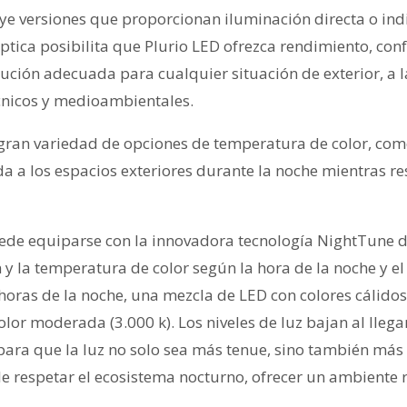
uye versiones que proporcionan iluminación directa o ind
tica posibilita que Plurio LED ofrezca rendimiento, confo
ución adecuada para cualquier situación de exterior, a 
cnicos y medioambientales.
ran variedad de opciones de temperatura de color, como
a a los espacios exteriores durante la noche mientras re
uede equiparse con la innovadora tecnología NightTune d
 y la temperatura de color según la hora de la noche y el n
horas de la noche, una mezcla de LED con colores cálidos
or moderada (3.000 k). Los niveles de luz bajan al llegar
 para que la luz no solo sea más tenue, sino también más 
le respetar el ecosistema nocturno, ofrecer un ambiente 