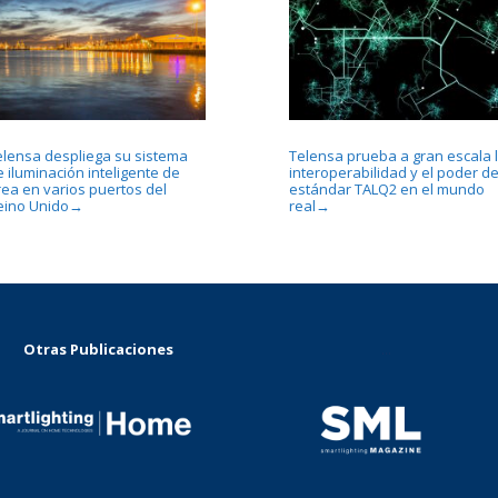
elensa despliega su sistema
Telensa prueba a gran escala 
 iluminación inteligente de
interoperabilidad y el poder de
rea en varios puertos del
estándar TALQ2 en el mundo
eino Unido
real
→
→
Otras Publicaciones
...