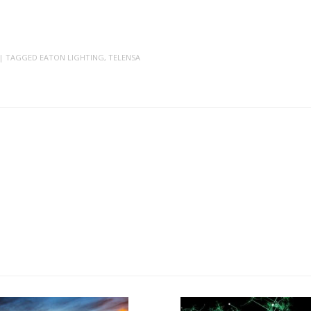
| TAGGED
EATON LIGHTING
,
TELENSA