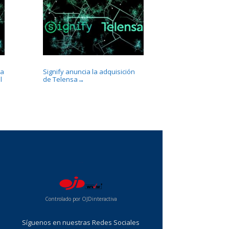
la
Signify anuncia la adquisición
l
de Telensa
→
...
Controlado por OJDinteractiva
Síguenos en nuestras Redes Sociales