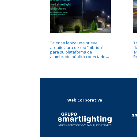
Telensa lanza una nueva
T
arquitectura de red “híbrida”
de
para su plataforma de
á
alumbrado público conectado
R
→
Web Corporativa