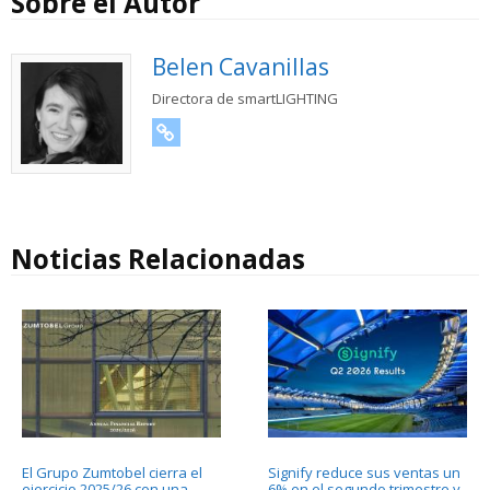
Sobre el Autor
Belen Cavanillas
Directora de smartLIGHTING
URL
Noticias Relacionadas
El Grupo Zumtobel cierra el
Signify reduce sus ventas un
ejercicio 2025/26 con una
6% en el segundo trimestre y