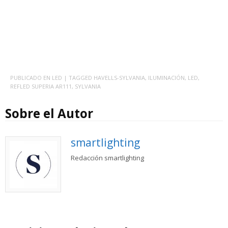
PUBLICADO EN
LED
| TAGGED
HAVELLS-SYLVANIA
,
ILUMINACIÓN
,
LED
,
REFLED SUPERIA AR111
,
SYLVANIA
Sobre el Autor
smartlighting
Redacción smartlighting