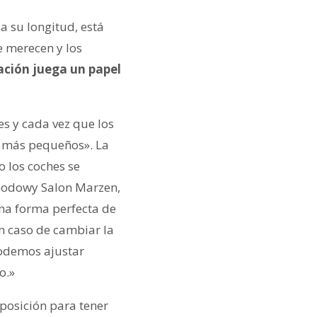
a su longitud, está
e merecen y los
ación juega un papel
s y cada vez que los
es más pequeños». La
o los coches se
chodowy Salon Marzen,
na forma perfecta de
En caso de cambiar la
podemos ajustar
o.»
xposición para tener