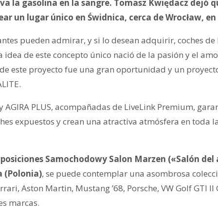
eva la gasolina en la sangre. Tomasz Kwiędacz dejó q
rear un lugar único en Świdnica, cerca de Wrocław, en 
itantes pueden admirar, y si lo desean adquirir, coches d
 idea de este concepto único nació de la pasión y el amor
n de este proyecto fue una gran oportunidad y un proyect
ALITE.
 y AGIRA PLUS, acompañadas de LiveLink Premium, garant
ches expuestos y crean una atractiva atmósfera en toda l
exposiciones Samochodowy Salon Marzen («Salón del 
 (Polonia)
, se puede contemplar una asombrosa colecci
rrari, Aston Martin, Mustang ’68, Porsche, VW Golf GTI I
es marcas.