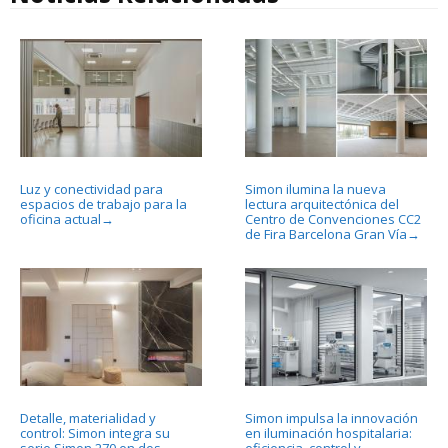
Luz y conectividad para
Simon ilumina la nueva
espacios de trabajo para la
lectura arquitectónica del
oficina actual
Centro de Convenciones CC2
→
de Fira Barcelona Gran Vía
→
Detalle, materialidad y
Simon impulsa la innovación
control: Simon integra su
en iluminación hospitalaria:
serie Simon 270 en dos
eficiencia, control y