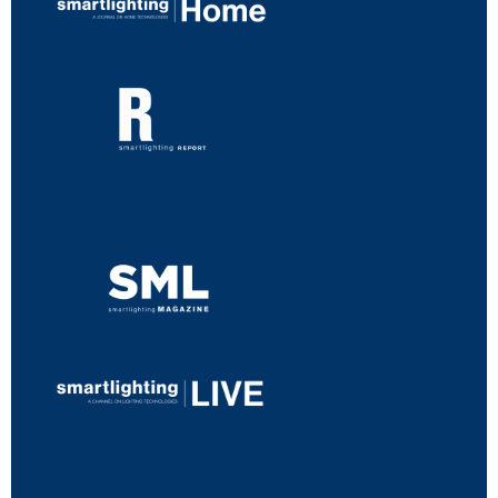
...
...