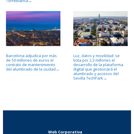
Torreblanca
→
Barcelona adjudica por más
Luz, datos y movilidad: se
de 50 millones de euros el
licita por 2,3 millones el
contrato de mantenimiento
desarrollo de la plataforma
del alumbrado de la ciudad
digital que gestionará el
→
alumbrado y accesos del
Sevilla TechPark
→
Web Corporativa