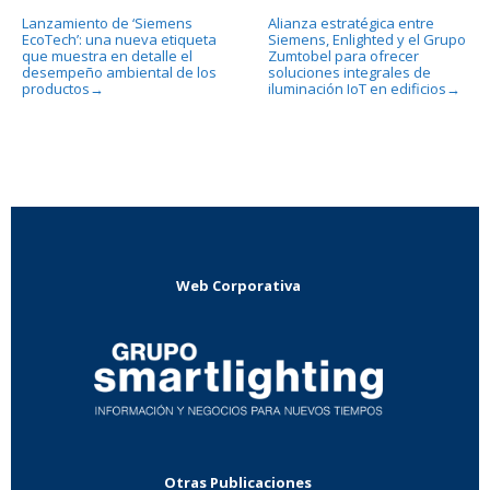
Lanzamiento de ‘Siemens
Alianza estratégica entre
EcoTech’: una nueva etiqueta
Siemens, Enlighted y el Grupo
que muestra en detalle el
Zumtobel para ofrecer
desempeño ambiental de los
soluciones integrales de
productos
iluminación IoT en edificios
→
→
Web Corporativa
Otras Publicaciones