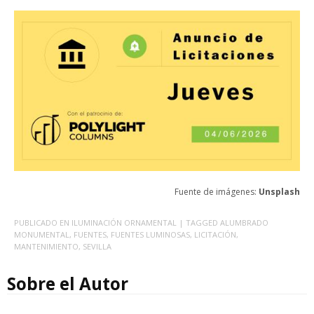
Fuente de imágenes:
Unsplash
PUBLICADO EN
ILUMINACIÓN ORNAMENTAL
| TAGGED
ALUMBRADO
MONUMENTAL
,
FUENTES
,
FUENTES LUMINOSAS
,
LICITACIÓN
,
MANTENIMIENTO
,
SEVILLA
Sobre el Autor