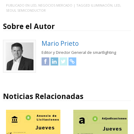
PUBLICADO EN
LED
,
NEGOCIOS MERCADO
| TAGGED
ILUMINACIÓN
,
LED
,
SEOUL SEMICONDUCTOR
Sobre el Autor
Mario Prieto
Editor y Director General de smartlighting
Facebook
LinkedIn
Twitter
URL
Noticias Relacionadas