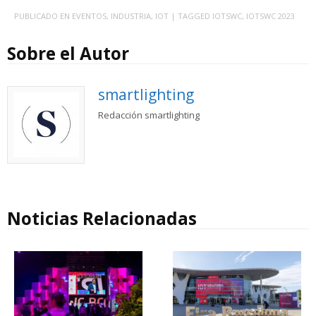
PUBLICADO EN
EVENTOS
,
INDUSTRIA
,
IOT
| TAGGED
IOTSWC
,
IOTSWC 2023
Sobre el Autor
smartlighting
Redacción smartlighting
Noticias Relacionadas