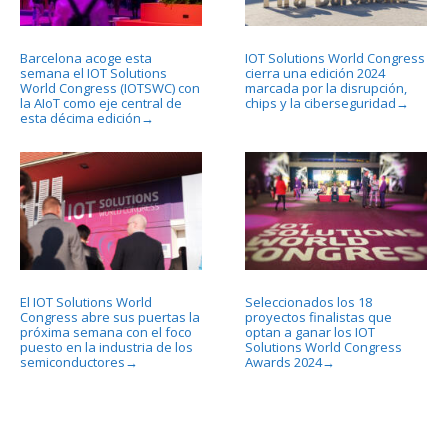
Barcelona acoge esta
IOT Solutions World Congress
semana el IOT Solutions
cierra una edición 2024
World Congress (IOTSWC) con
marcada por la disrupción,
la AIoT como eje central de
chips y la ciberseguridad
→
esta décima edición
→
El IOT Solutions World
Seleccionados los 18
Congress abre sus puertas la
proyectos finalistas que
próxima semana con el foco
optan a ganar los IOT
puesto en la industria de los
Solutions World Congress
semiconductores
Awards 2024
→
→